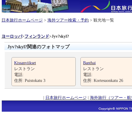
日本旅行ホームページ
>
海外ツアー検索・予約
> 観光地一覧
ヨーロッパ
>
フィンランド
>
Jyv?skyl?
Jyv?skyl?関連のフォトマップ
Kissanviikset
Banthai
レストラン
レストラン
電話:
電話:
住所: Puistokatu 3
住所: Kortesuonkatu 26
|
日本旅行ホームページ
|
海外旅行（ツアー・航