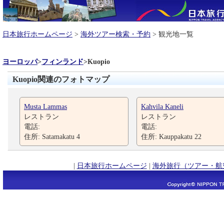
日本旅行ホームページ
>
海外ツアー検索・予約
> 観光地一覧
ヨーロッパ
>
フィンランド
>
Kuopio
Kuopio関連のフォトマップ
Musta Lammas
Kahvila Kaneli
レストラン
レストラン
電話:
電話:
住所: Satamakatu 4
住所: Kauppakatu 22
|
日本旅行ホームページ
|
海外旅行（ツアー・航