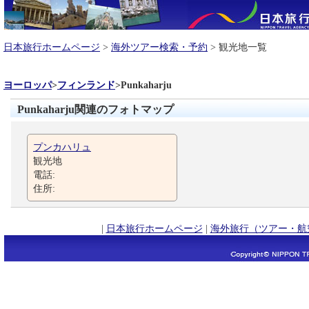
日本旅行ホームページ
>
海外ツアー検索・予約
> 観光地一覧
ヨーロッパ
>
フィンランド
>
Punkaharju
Punkaharju関連のフォトマップ
プンカハリュ
観光地
電話:
住所:
|
日本旅行ホームページ
|
海外旅行（ツアー・航