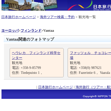
日本旅行ホームページ
>
海外ツアー検索・予約
> 観光地一覧
ヨーロッパ
>
フィンランド
>
Vantaa
Vantaa関連のフォトマップ
ヘウレカ フィンランド科学セ
ファッツェル チョコレ
ンター
場
観光地
観光地
電話: +358-9-85799
電話: +358(0) 987621
住所: Tiedepuisto 1，
住所: Fazerintie 6， Vaarala
|
日本旅行ホームページ
|
海外旅行（ツアー・航