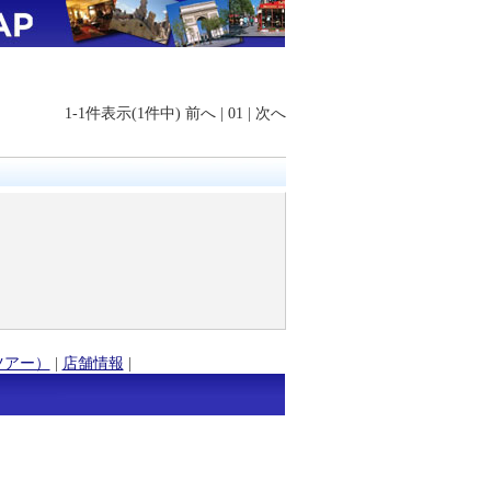
1-1件表示(1件中)
前へ
|
01
|
次へ
ツアー）
|
店舗情報
|