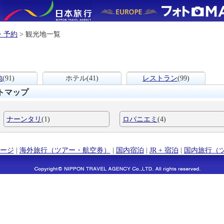
・予約
> 観光地一覧
地
(91)
ホテル
(41)
レストラン
(99)
トマップ
ナーンタリ
(1)
ロバニエミ
(4)
ージ
|
海外旅行（ツアー・航空券）
|
国内宿泊
|
JR + 宿泊
|
国内旅行（