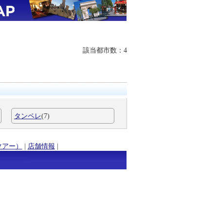
該当都市数：4
タンペレ
(7)
ツアー）
|
店舗情報
|