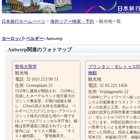
日本旅行ホームページ
>
海外ツアー検索・予約
> 観光地一覧
ヨーロッパ
>
ベルギー
>
Antwerp
Antwerp関連のフォトマップ
聖母大聖堂
プランタン・モレトゥス
観光地
物館
電話: 32 (0)3 213 99 51
観光地
住所: Groenplaats 21
電話: 32 03 221 1450
1352年に建造が開始され、1520年に
住所: Vrijdagmarkt 22
完成したネーデルラント地方最大の
1549年にアントワープへ移っ
ゴシック教会堂。47個の組鐘を蔵
ンス人印刷業者クリストフ・
し、123mの高さを誇る北鐘塔は、ベ
タンの住居と工房。モレトゥ
ルギーにただ2つしかないブラバント
は彼の忠実な共同作業者で娘
ゴシック様式の完全な塔の一例です
ン・モレントルフのラテン名
(もう一つはブリュッセル市庁舎)。鐘
しています。16世紀以降のヨ
楼は世界遺産に指定されています。
パ世界でもっとも名声を馳せ
堂内には「キリスト降架」、「キリ
所だった同所は、現在も書物
スト磔刑図」、「聖母被昇天」、
写本3万、木版画1万5千、銅版