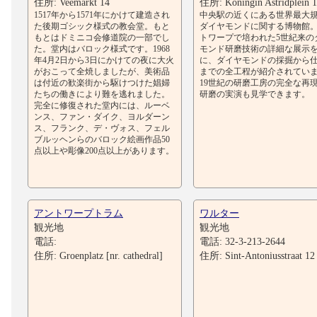
住所: Veemarkt 14
住所: Koningin Astridplein 1
1517年から1571年にかけて建造され
中央駅の近くにある世界最大
た後期ゴシック様式の教会堂。もと
ダイヤモンドに関する博物館
もとはドミニコ会修道院の一部でし
トワープで培われた5世紀来の
た。堂内はバロック様式です。1968
モンド研磨技術の詳細な展示
年4月2日から3日にかけての夜に大火
に、ダイヤモンドの採掘から
がおこって全焼しましたが、美術品
までの全工程が紹介されてい
は付近の歓楽街から駆けつけた娼婦
19世紀の研磨工房の完全な再
たちの働きにより難を逃れました。
研磨の実演も見学できます。
完全に修復された堂内には、ルーベ
ンス、ファン・ダイク、ヨルダーン
ス、フランク、デ・ヴォス、フェル
ブルッヘンらのバロック絵画作品50
点以上や彫像200点以上があります。
アントワープトラム
ワルター
観光地
観光地
電話:
電話: 32-3-213-2644
住所: Groenplatz [nr. cathedral]
住所: Sint-Antoniusstraat 12