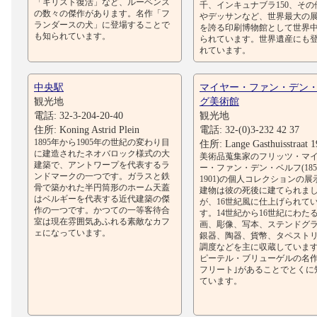
「キリスト復活」など、ルーベンス
千、インキュナブラ150、その
の数々の傑作があります。名作「フ
やデッサンなど、世界最大の
ランダースの犬」に登場することで
を誇る印刷博物館として世界
も知られています。
られています。世界遺産にも
れています。
中央駅
マイヤー・ファン・デン
観光地
グ美術館
電話: 32-3-204-20-40
観光地
住所: Koning Astrid Plein
電話: 32-(0)3-232 42 37
1895年から1905年の世紀の変わり目
住所: Lange Gasthuisstraat 1
に建造されたネオバロック様式の大
美術品蒐集家のフリッツ・マ
建築で、アントワープを代表するラ
ー・ファン・デン・ベルフ(185
ンドマークの一つです。ガラスと鉄
1901)の個人コレクションの展
骨で築かれた半円筒形のホーム天蓋
建物は彼の死後に建てられま
はベルギーを代表する近代建築の傑
が、16世紀風に仕上げられて
作の一つです。かつての一等客待合
す。14世紀から16世紀にわた
室は現在雰囲気あふれる素敵なカフ
画、彫像、写本、ステンドグ
ェになっています。
銀器、陶器、貨幣、タペスト
調度などを主に収蔵していま
ピーテル・ブリューゲルの名作
フリート｣があることでとくに
ています。