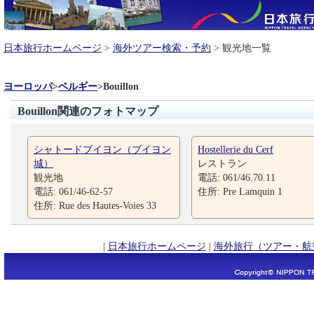
日本旅行ホームページ
>
海外ツアー検索・予約
> 観光地一覧
ヨーロッパ
>
ベルギー
>
Bouillon
Bouillon関連のフォトマップ
シャトードブイヨン（ブイヨン
Hostellerie du Cerf
城）
レストラン
観光地
電話: 061/46.70.11
電話: 061/46-62-57
住所: Pre Lamquin 1
住所: Rue des Hautes-Voies 33
|
日本旅行ホームページ
|
海外旅行（ツアー・航