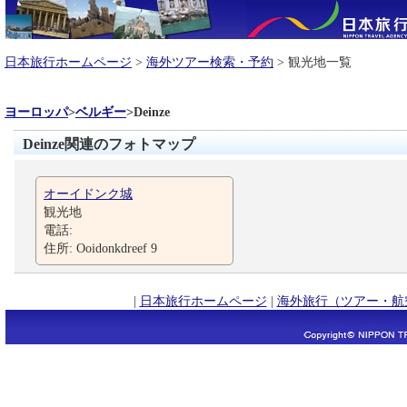
日本旅行ホームページ
>
海外ツアー検索・予約
> 観光地一覧
ヨーロッパ
>
ベルギー
>
Deinze
Deinze関連のフォトマップ
オーイドンク城
観光地
電話:
住所: Ooidonkdreef 9
|
日本旅行ホームページ
|
海外旅行（ツアー・航