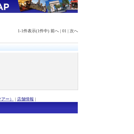
1-1件表示(1件中)
前へ
|
01
|
次へ
ツアー）
|
店舗情報
|