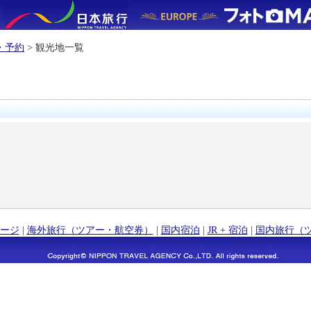
・予約
> 観光地一覧
ージ
|
海外旅行（ツアー・航空券）
|
国内宿泊
|
JR + 宿泊
|
国内旅行（