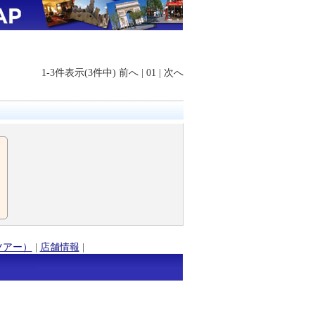
1-3件表示(3件中)
前へ
|
01
|
次へ
ツアー）
|
店舗情報
|