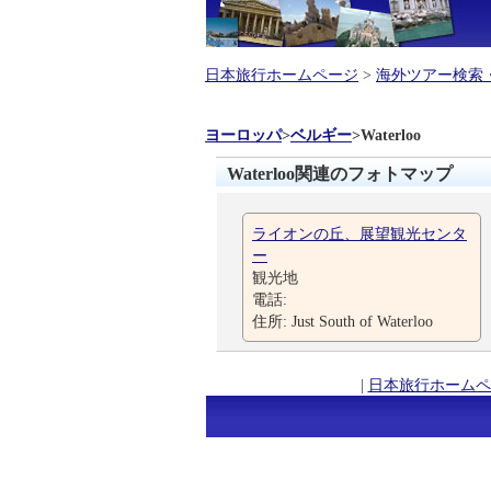
日本旅行ホームページ
>
海外ツアー検索
ヨーロッパ
>
ベルギー
>
Waterloo
Waterloo関連のフォトマップ
ライオンの丘、展望観光センタ
ー
観光地
電話:
住所: Just South of Waterloo
|
日本旅行ホームペ