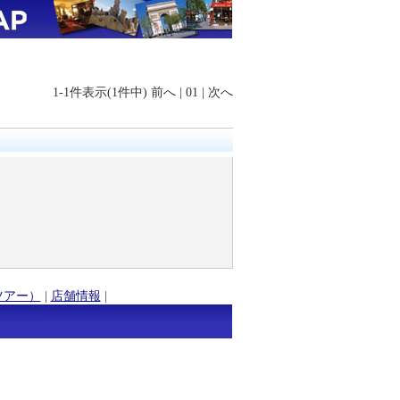
1-1件表示(1件中)
前へ
|
01
|
次へ
ツアー）
|
店舗情報
|