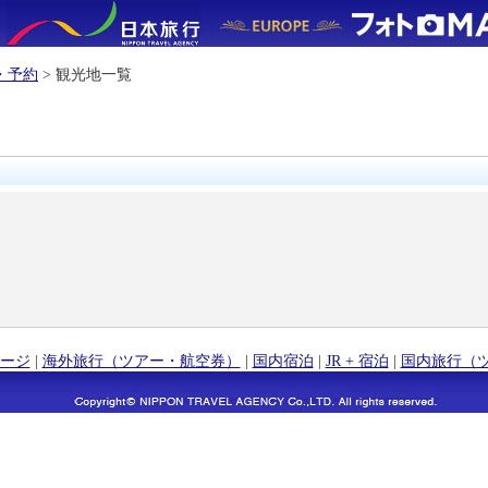
・予約
> 観光地一覧
ージ
|
海外旅行（ツアー・航空券）
|
国内宿泊
|
JR + 宿泊
|
国内旅行（