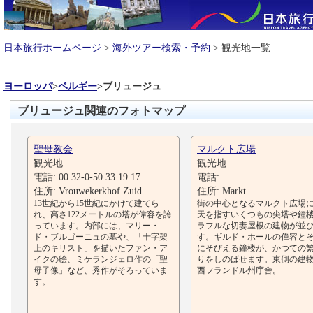
日本旅行ホームページ
>
海外ツアー検索・予約
> 観光地一覧
ヨーロッパ
>
ベルギー
>
ブリュージュ
ブリュージュ関連のフォトマップ
聖母教会
マルクト広場
観光地
観光地
電話: 00 32-0-50 33 19 17
電話:
住所: Vrouwekerkhof Zuid
住所: Markt
13世紀から15世紀にかけて建てら
街の中心となるマルクト広場
れ、高さ122メートルの塔が偉容を誇
天を指すいくつもの尖塔や鐘
っています。内部には、マリー・
ラフルな切妻屋根の建物が並
ド・ブルゴーニュの墓や、「十字架
す。ギルド・ホールの偉容と
上のキリスト」を描いたファン・ア
にそびえる鐘楼が、かつての
イクの絵、ミケランジェロ作の「聖
りをしのばせます。東側の建
母子像」など、秀作がそろっていま
西フランドル州庁舎。
す。