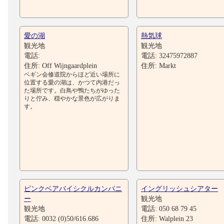
愛の湖
熱気球
観光地
観光地
電話:
電話: 32475972887
住所: Off Wijngaardplein
住所: Markt
ベギン会修道院からほど近い場所に
位置する愛の湖は、かつて内港だっ
た場所です。白鳥や鴨たちがゆった
りと佇み、穏やかな景色が広がりま
す。
ピンクベアバイシクルカンパニ
イングリッシュシアター
ー
観光地
観光地
電話: 050 68 79 45
電話: 0032 (0)50/616.686
住所: Walplein 23