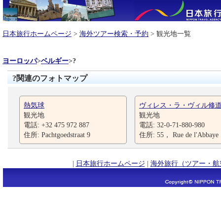
日本旅行ホームページ
>
海外ツアー検索・予約
> 観光地一覧
ヨーロッパ
>
ベルギー
>
?
?関連のフォトマップ
熱気球
ヴィレス・ラ・ヴィル修
観光地
観光地
電話: +32 475 972 887
電話: 32-0-71-880-980
住所: Pachtgoedstraat 9
住所: 55， Rue de l'Abbaye
|
日本旅行ホームページ
|
海外旅行（ツアー・航