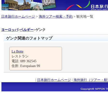
日本旅行ホームページ
>
海外ツアー検索・予約
> 観光地一覧
ヨーロッパ
>
ベルギー
>
ゲンク
ゲンク関連のフォトマップ
La Botte
レストラン
電話: 089 362545
住所: Europalaan 99
|
日本旅行ホームページ
|
海外旅行（ツアー・航