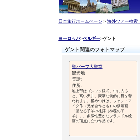
日本旅行ホームページ
>
海外ツアー検索
ヨーロッパ
>
ベルギー
>
ゲント
ゲント関連のフォトマップ
聖バーフ大聖堂
観光地
電話:
住所:
地上部はゴシック様式。中に入る
と、高い天井、豪華な装飾に目を奪
われます。極めつけは、ファン・ア
イク作（兄弟合作とも）の祭壇画
「聖なる子羊の礼拝（神秘の子
羊）」。象徴性豊かなフランドル絵
画の頂点に立つ作品です。