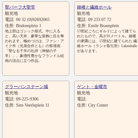
聖バーフ大聖堂
鐘楼と繊維ホール
観光地
観光地
電話: 00 32 (0)92692065
電話: 09 233 07 72
住所: Bisdomplein 1
住所: Emile Braunplein
地上部はゴシック様式。中に入る
13世紀ごろにギルドによって建てら
と、高い天井、豪華な装飾に目を奪
れたもので、高さ91メートル。鐘楼
われます。極めつけは、ファン・ア
の東隣には、15世紀に建てられた 繊
イク作（兄弟合作とも）の祭壇画
維ホール（ラシャ取引所）Lakenhalle
「聖なる子羊の礼拝（神秘の子
があります。
羊）」。象徴性豊かなフランドル絵
画の頂点に立つ作品。
グラーバンステーン城
ゲント・金曜市
観光地
観光地
電話: 09-225-9306
電話:
住所: Sint-Veerleplein 11
住所: City Center