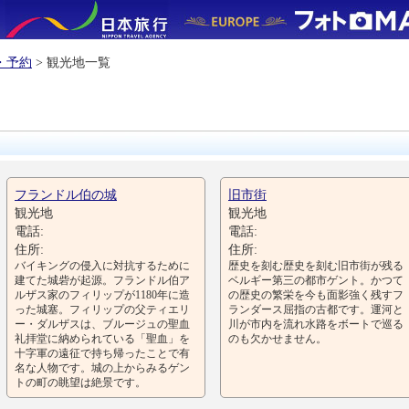
・予約
> 観光地一覧
フランドル伯の城
旧市街
観光地
観光地
電話:
電話:
住所:
住所:
バイキングの侵入に対抗するために
歴史を刻む歴史を刻む旧市街が残る
建てた城砦が起源。フランドル伯ア
ベルギー第三の都市ゲント。かつて
ルザス家のフィリップが1180年に造
の歴史の繁栄を今も面影強く残すフ
った城塞。フィリップの父ティエリ
ランダース屈指の古都です。運河と
ー・ダルザスは、ブルージュの聖血
川が市内を流れ水路をボートで巡る
礼拝堂に納められている「聖血」を
のも欠かせません。
十字軍の遠征で持ち帰ったことで有
名な人物です。城の上からみるゲン
トの町の眺望は絶景です。