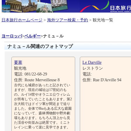
日本旅行ホームページ
>
海外ツアー検索・予約
> 観光地一覧
ヨーロッパ
>
ベルギー
>
ナミュ－ル
ナミュ－ル関連のフォトマップ
要塞
Le Darville
観光地
レストラン
電話: 081/22-68-29
電話:
住所: Route Merveilleuse 8
住所: Rue D'Arville 94
古代にも城砦があったと記されてい
ますが、現在の城址は17世紀のも
の。ルイ14世やオラニエ公ウィレム
が所有していたこともあります。第2
次大戦ではドイツ軍が間近まで迫り
ました。全体で8haもある広大な庭園
になっていて、森林博物館や野外劇
場もあります。もちろん頂上から見
た渓谷や街並みは絶景です。ミニト
レインに乗って楽に見学できます。