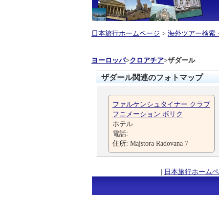
日本旅行ホームページ
>
海外ツアー検索
ヨーロッパ
>
クロアチア
>
ザダール
ザダール関連のフォトマップ
ファルケンシュタイナー クラブ
フニメーション ボリク
ホテル
電話:
住所: Majstora Radovana 7
|
日本旅行ホームペ