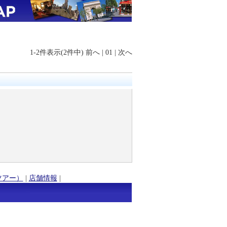
1-2件表示(2件中)
前へ
|
01
|
次へ
ツアー）
|
店舗情報
|