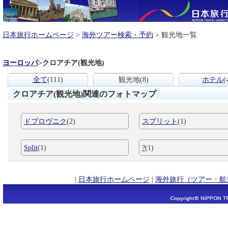
日本旅行ホームページ
>
海外ツアー検索・予約
> 観光地一覧
ヨーロッパ
>
クロアチア(観光地)
全て
(111)
観光地
(8)
ホテル
(
クロアチア(観光地)関連のフォトマップ
ドブロヴニク
(2)
スプリット
(1)
Split
(1)
?
(1)
|
日本旅行ホームページ
|
海外旅行（ツアー・航