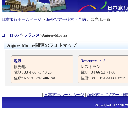
日本旅行ホームページ
>
海外ツアー検索・予約
> 観光地一覧
ヨーロッパ
>
フランス
>
Aigues-Mortes
Aigues-Mortes関連のフォトマップ
塩湖
Restaurant le 'S'
観光地
レストラン
電話: 33 4 66 73 40 25
電話: 04 66 53 74 60
住所: Route Grau-du-Roi
住所: 38， rue de la Republi
|
日本旅行ホームページ
|
海外旅行（ツアー・航