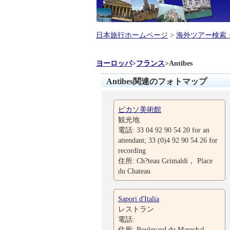
日本旅行ホームページ
>
海外ツアー検索
ヨーロッパ
>
フランス
>
Antibes
Antibes関連のフォトマップ
ピカソ美術館
観光地
電話: 33 04 92 90 54 20 for an
attendant; 33 (0)4 92 90 54 26 for
recording
住所: Ch?teau Grimaldi， Place
du Chateau
Sapori d'Italia
レストラン
電話:
住所: Boulevard du Marechal