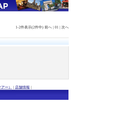
1-2件表示(2件中)
前へ
|
01
|
次へ
ツアー）
|
店舗情報
|