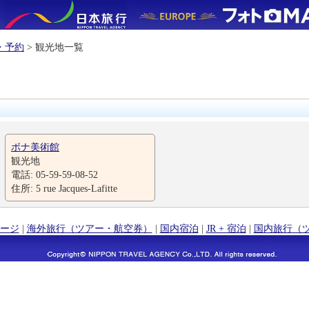
・予約
> 観光地一覧
ボナ美術館
観光地
電話: 05-59-59-08-52
住所: 5 rue Jacques-Lafitte
ージ
|
海外旅行（ツアー・航空券）
|
国内宿泊
|
JR + 宿泊
|
国内旅行（