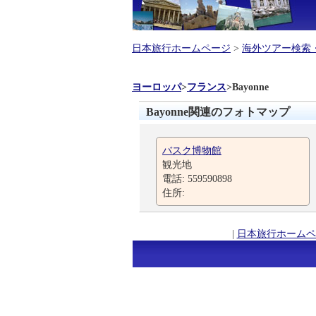
日本旅行ホームページ
>
海外ツアー検索
ヨーロッパ
>
フランス
>
Bayonne
Bayonne関連のフォトマップ
バスク博物館
観光地
電話: 559590898
住所:
|
日本旅行ホームペ