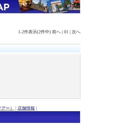
1-2件表示(2件中)
前へ
|
01
|
次へ
ツアー）
|
店舗情報
|