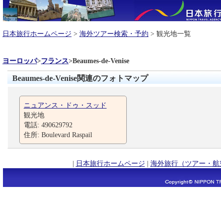
日本旅行ホームページ
>
海外ツアー検索・予約
> 観光地一覧
ヨーロッパ
>
フランス
>
Beaumes-de-Venise
Beaumes-de-Venise関連のフォトマップ
ニュアンス・ドゥ・スッド
観光地
電話: 490629792
住所: Boulevard Raspail
|
日本旅行ホームページ
|
海外旅行（ツアー・航