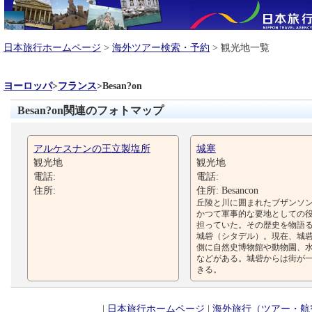
日本旅行ホームページ
>
海外ツアー検索・予約
> 観光地一覧
ヨーロッパ
>
フランス
>
Besan?on
Besan?on関連のフォトマップ
アルケスナンの王立製塩所
城塞
観光地
観光地
電話:
電話:
住所:
住所: Besancon
丘陵と川に囲まれたブザンソ
かつて軍事的な要地としての
担っていた。その歴史を物語
城砦（シタデル）。現在、城
側に自然史博物館や動物園、
などがある。城砦からは街が
きる。
|
日本旅行ホームページ
|
海外旅行（ツアー・航