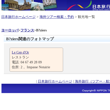
日本旅行ホームページ
>
海外ツアー検索・予約
> 観光地一覧
ヨーロッパ
>
フランス
>
B?ziers
B?ziers関連のフォトマップ
Le Cep d'Or
レストラン
電話: 04 67 49 28 09
住所: 2， Impasse Notairie
|
日本旅行ホームページ
|
海外旅行（ツアー・航