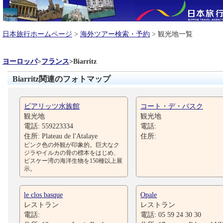
日本旅行ホームページ
>
海外ツアー検索・予約
> 観光地一覧
ヨーロッパ
>
フランス
>
Biarritz
Biarritz関連のフォトマップ
ビアリッツ水族館
コート・デ・バスク
観光地
観光地
電話: 559223334
電話:
住所: Plateau de l'Atalaye
住所:
ピンク色の外観が印象的。巨大なク
ジラやイルカの骨の標本をはじめ、
ビスケー湾の海洋生物を150種以上展
示。
le clos basque
Opale
レストラン
レストラン
電話:
電話: 05 59 24 30 30