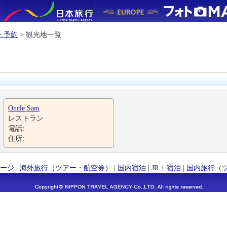
・予約
> 観光地一覧
Oncle Sam
レストラン
電話:
住所:
ージ
|
海外旅行（ツアー・航空券）
|
国内宿泊
|
JR + 宿泊
|
国内旅行（