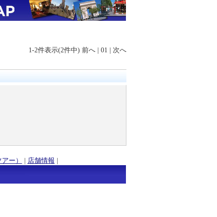
1-2件表示(2件中)
前へ
|
01
|
次へ
ツアー）
|
店舗情報
|