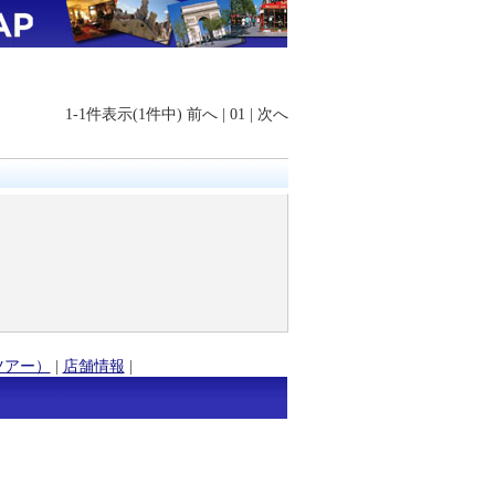
1-1件表示(1件中)
前へ
|
01
|
次へ
ツアー）
|
店舗情報
|