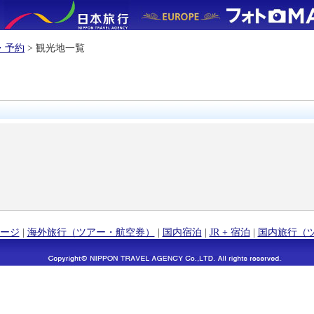
・予約
> 観光地一覧
ージ
|
海外旅行（ツアー・航空券）
|
国内宿泊
|
JR + 宿泊
|
国内旅行（