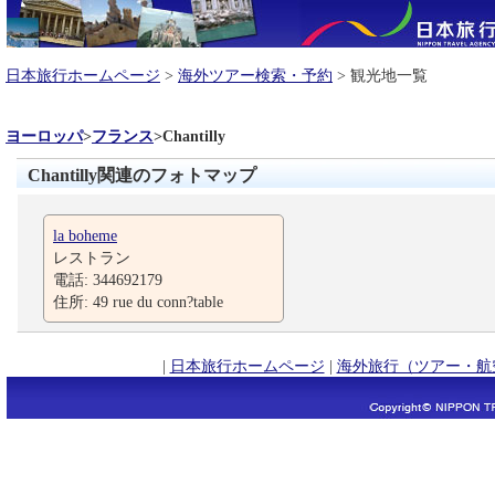
日本旅行ホームページ
>
海外ツアー検索・予約
> 観光地一覧
ヨーロッパ
>
フランス
>
Chantilly
Chantilly関連のフォトマップ
la boheme
レストラン
電話: 344692179
住所: 49 rue du conn?table
|
日本旅行ホームページ
|
海外旅行（ツアー・航