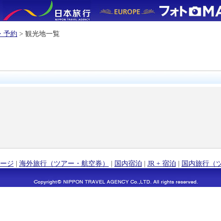
・予約
> 観光地一覧
ージ
|
海外旅行（ツアー・航空券）
|
国内宿泊
|
JR + 宿泊
|
国内旅行（