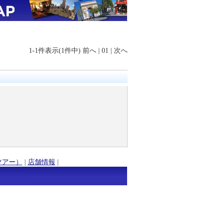
1-1件表示(1件中)
前へ
|
01
|
次へ
ツアー）
|
店舗情報
|