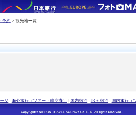
・予約
> 観光地一覧
ージ
|
海外旅行（ツアー・航空券）
|
国内宿泊
|
JR + 宿泊
|
国内旅行（