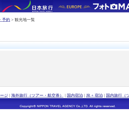
・予約
> 観光地一覧
ージ
|
海外旅行（ツアー・航空券）
|
国内宿泊
|
JR + 宿泊
|
国内旅行（