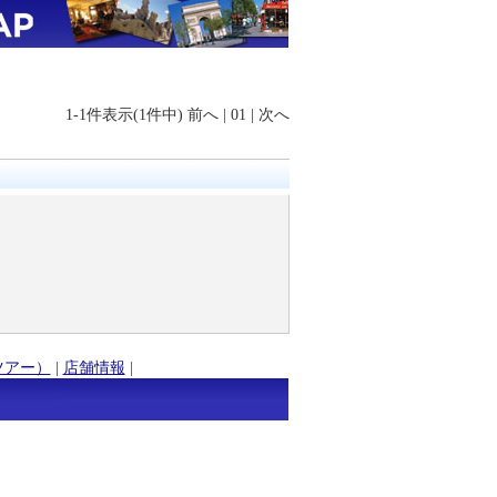
1-1件表示(1件中)
前へ
|
01
|
次へ
ツアー）
|
店舗情報
|