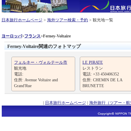
日本旅行ホームページ
>
海外ツアー検索・予約
> 観光地一覧
ヨーロッパ
>
フランス
>
Ferney-Voltaire
Ferney-Voltaire関連のフォトマップ
フェルネー・ヴォルテール市
LE PIRATE
観光地
レストラン
電話:
電話: +33 450406352
住所: Avenue Voltaire and
住所: CHEMIN DE LA
Grand'Rue
BRUNETTE
|
日本旅行ホームページ
|
海外旅行（ツアー・航