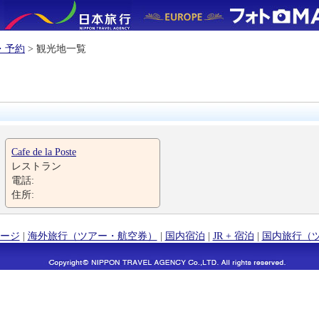
・予約
> 観光地一覧
Cafe de la Poste
レストラン
電話:
住所:
ージ
|
海外旅行（ツアー・航空券）
|
国内宿泊
|
JR + 宿泊
|
国内旅行（