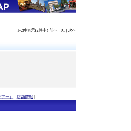
1-2件表示(2件中)
前へ
|
01
|
次へ
ツアー）
|
店舗情報
|