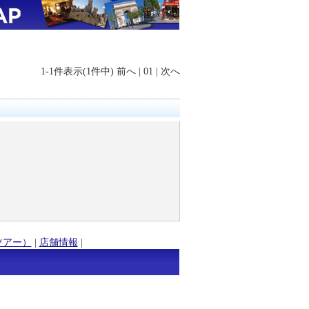
1-1件表示(1件中)
前へ
|
01
|
次へ
ツアー）
|
店舗情報
|