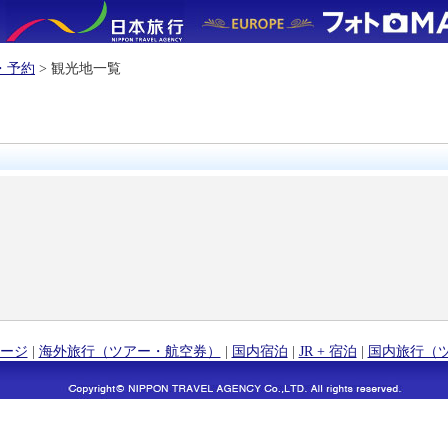
・予約
> 観光地一覧
ージ
|
海外旅行（ツアー・航空券）
|
国内宿泊
|
JR + 宿泊
|
国内旅行（