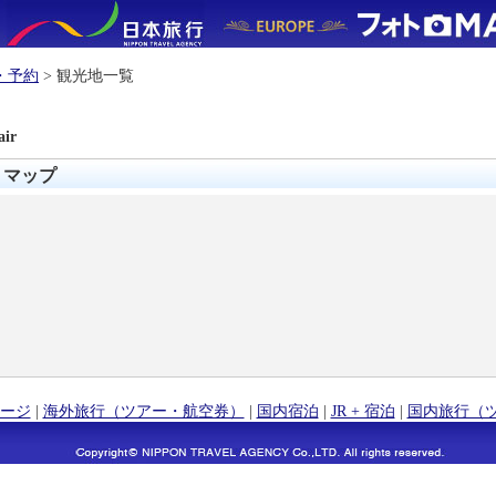
・予約
> 観光地一覧
air
フォトマップ
ージ
|
海外旅行（ツアー・航空券）
|
国内宿泊
|
JR + 宿泊
|
国内旅行（