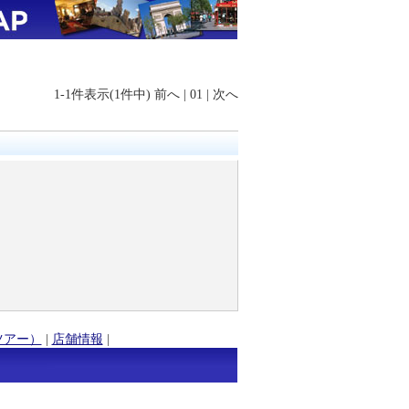
1-1件表示(1件中)
前へ
|
01
|
次へ
ツアー）
|
店舗情報
|