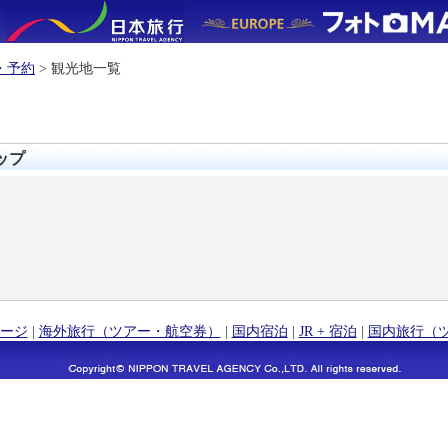
・予約
> 観光地一覧
マップ
ージ
|
海外旅行（ツアー・航空券）
|
国内宿泊
|
JR + 宿泊
|
国内旅行（