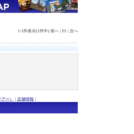
1-1件表示(1件中)
前へ
|
01
|
次へ
ツアー）
|
店舗情報
|