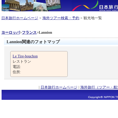
日本旅行ホームページ
>
海外ツアー検索・予約
> 観光地一覧
ヨーロッパ
>
フランス
>
Lannion
Lannion関連のフォトマップ
Le Tire-bouchon
レストラン
電話:
住所:
|
日本旅行ホームページ
|
海外旅行（ツアー・航