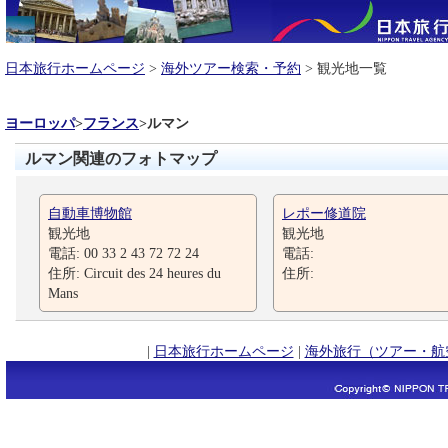
日本旅行ホームページ
>
海外ツアー検索・予約
> 観光地一覧
ヨーロッパ
>
フランス
>
ルマン
ルマン関連のフォトマップ
自動車博物館
レポー修道院
観光地
観光地
電話: 00 33 2 43 72 72 24
電話:
住所: Circuit des 24 heures du
住所:
Mans
|
日本旅行ホームページ
|
海外旅行（ツアー・航