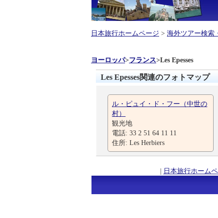
日本旅行ホームページ
>
海外ツアー検索
ヨーロッパ
>
フランス
>
Les Epesses
Les Epesses関連のフォトマップ
ル・ピュイ・ド・フー（中世の
村）
観光地
電話: 33 2 51 64 11 11
住所: Les Herbiers
|
日本旅行ホームペ