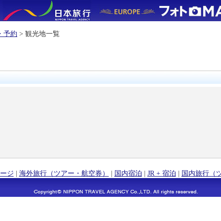
・予約
> 観光地一覧
ージ
|
海外旅行（ツアー・航空券）
|
国内宿泊
|
JR + 宿泊
|
国内旅行（