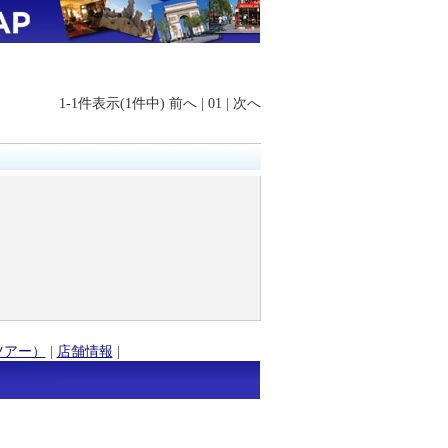
1-1件表示(1件中)
前へ
|
01
|
次へ
ツアー）
|
店舗情報
|