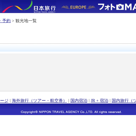
・予約
> 観光地一覧
ージ
|
海外旅行（ツアー・航空券）
|
国内宿泊
|
JR + 宿泊
|
国内旅行（