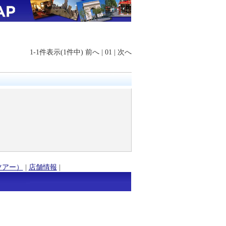
1-1件表示(1件中)
前へ
|
01
|
次へ
ツアー）
|
店舗情報
|