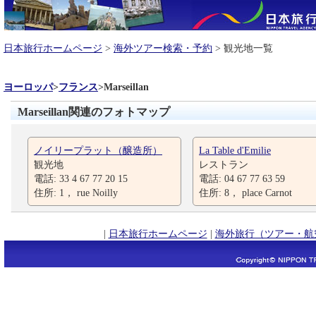
日本旅行ホームページ
>
海外ツアー検索・予約
> 観光地一覧
ヨーロッパ
>
フランス
>
Marseillan
Marseillan関連のフォトマップ
ノイリープラット（醸造所）
La Table d'Emilie
観光地
レストラン
電話: 33 4 67 77 20 15
電話: 04 67 77 63 59
住所: 1， rue Noilly
住所: 8， place Carnot
|
日本旅行ホームページ
|
海外旅行（ツアー・航