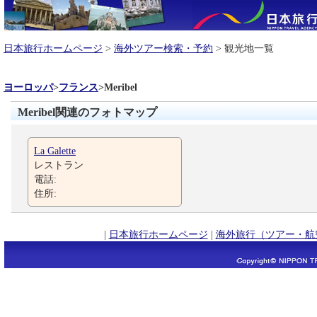
日本旅行ホームページ
>
海外ツアー検索・予約
> 観光地一覧
ヨーロッパ
>
フランス
>
Meribel
Meribel関連のフォトマップ
La Galette
レストラン
電話:
住所:
|
日本旅行ホームページ
|
海外旅行（ツアー・航