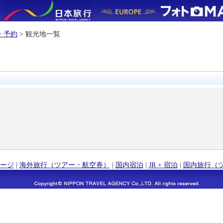
・予約
> 観光地一覧
ージ
|
海外旅行（ツアー・航空券）
|
国内宿泊
|
JR + 宿泊
|
国内旅行（