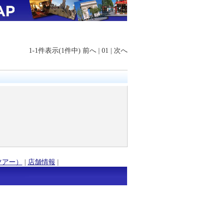
1-1件表示(1件中)
前へ
|
01
|
次へ
ツアー）
|
店舗情報
|