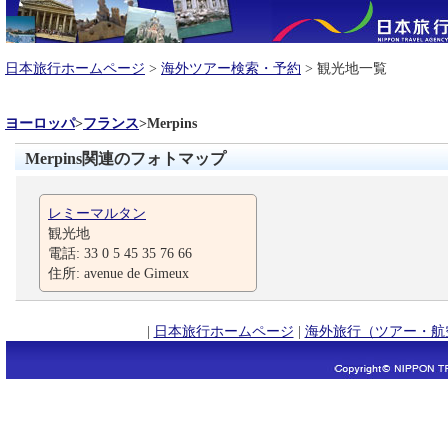
日本旅行ホームページ
>
海外ツアー検索・予約
> 観光地一覧
ヨーロッパ
>
フランス
>
Merpins
Merpins関連のフォトマップ
レミーマルタン
観光地
電話: 33 0 5 45 35 76 66
住所: avenue de Gimeux
|
日本旅行ホームページ
|
海外旅行（ツアー・航