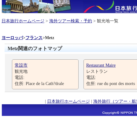
日本旅行ホームページ
>
海外ツアー検索・予約
> 観光地一覧
ヨーロッパ
>
フランス
>
Metz
Metz関連のフォトマップ
常設市
Restaurant Maire
観光地
レストラン
電話:
電話:
住所: Place de la Cath?drale
住所: rue du pont des morts
|
日本旅行ホームページ
|
海外旅行（ツアー・航