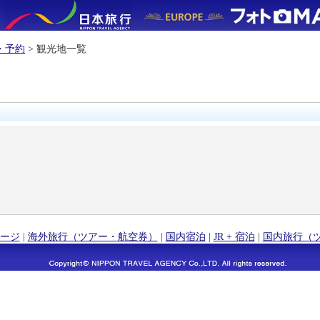
・予約
> 観光地一覧
ージ
|
海外旅行（ツアー・航空券）
|
国内宿泊
|
JR + 宿泊
|
国内旅行（