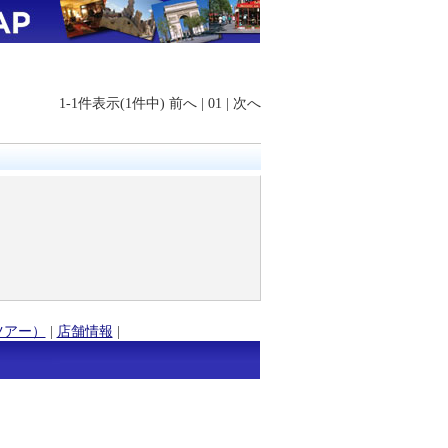
1-1件表示(1件中)
前へ
|
01
|
次へ
ツアー）
|
店舗情報
|