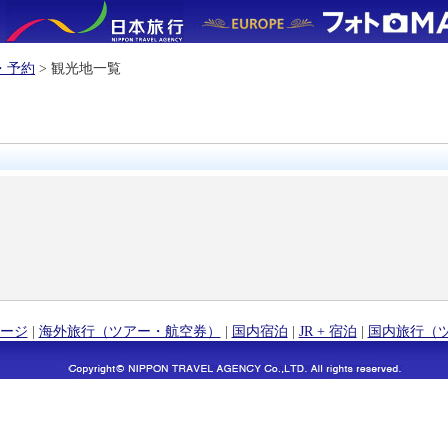
・予約
> 観光地一覧
ージ
|
海外旅行（ツアー・航空券）
|
国内宿泊
|
JR + 宿泊
|
国内旅行（