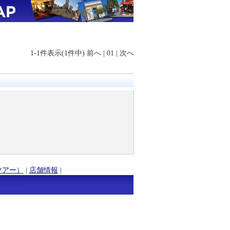
1-1件表示(1件中)
前へ
|
01
|
次へ
ツアー）
|
店舗情報
|