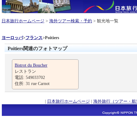
日本旅行ホームページ
>
海外ツアー検索・予約
> 観光地一覧
ヨーロッパ
>
フランス
>
Poitiers
Poitiers関連のフォトマップ
Bistrot du Boucher
レストラン
電話: 549033702
住所: 31 rue Carnot
|
日本旅行ホームページ
|
海外旅行（ツアー・航